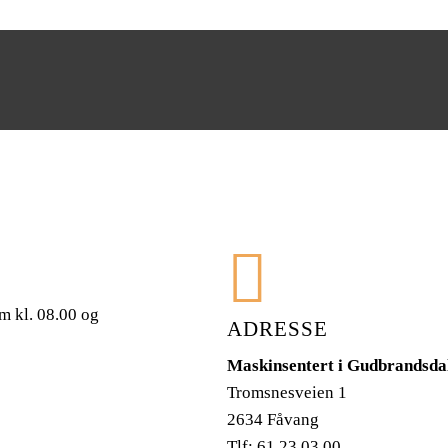
Send
m kl. 08.00 og
ADRESSE
Maskinsentert i Gudbrandsda
Tromsnesveien 1
2634 Fåvang
Tlf: 61 23 03 00