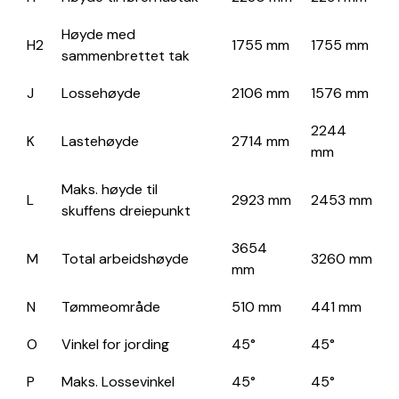
Høyde med
H2
1755 mm
1755 mm
sammenbrettet tak
J
Lossehøyde
2106 mm
1576 mm
2244
K
Lastehøyde
2714 mm
mm
Maks. høyde til
L
2923 mm
2453 mm
skuffens dreiepunkt
3654
M
Total arbeidshøyde
3260 mm
mm
N
Tømmeområde
510 mm
441 mm
O
Vinkel for jording
45°
45°
P
Maks. Lossevinkel
45°
45°