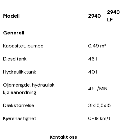
2940
Modell
2940
LF
Generell
Kapasitet, pumpe
0,49 m³
Dieseltank
46 l
Hydraulikktank
40 l
Oljemengde, hydraulisk
45L/MIN
kjøleanordning
Dækstørrelse
31x15,5x15
Kjørehastighet
0~18 km/t
Kontakt oss