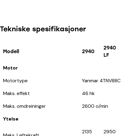
Tekniske spesifikasjoner
2940
Modell
2940
LF
Motor
Motortype
Yanmar 4TNV88C
Maks. effekt
46 hk
Maks. omdreininger
2600 o/min
Ytelse
2135
2950
Maks. Løftekraft