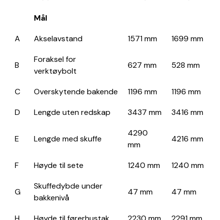
Mål
A
Akselavstand
1571 mm
1699 mm
Foraksel for
B
627 mm
528 mm
verktøybolt
C
Overskytende bakende
1196 mm
1196 mm
D
Lengde uten redskap
3437 mm
3416 mm
4290
E
Lengde med skuffe
4216 mm
mm
F
Høyde til sete
1240 mm
1240 mm
Skuffedybde under
G
47 mm
47 mm
bakkenivå
H
Høyde til førerhustak
2230 mm
2291 mm