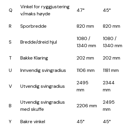
Vinkel for ryggjustering
Q
47°
45°
v/maks høyde
R
Sporbredde
820 mm
820 mm
1080 /
1080 /
S
Bredde/dreid hjul
1340 mm
1340 mm
T
Bakke Klaring
202 mm
202 mm
U
Innvendig svingradius
1106 mm
1181 mm
2495
2344
V
Utvendig svingradius
mm
mm
Utvendig svingradius
2495
B
2206 mm
med skuffe
mm
Y
Bakre vinkel
45°
45°