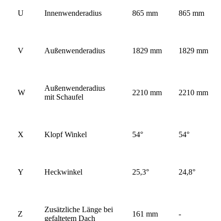
U
Innenwenderadius
865 mm
865 mm
V
Außenwenderadius
1829 mm
1829 mm
Außenwenderadius
W
2210 mm
2210 mm
mit Schaufel
X
Klopf Winkel
54°
54°
Y
Heckwinkel
25,3°
24,8°
Zusätzliche Länge bei
Z
161 mm
-
gefaltetem Dach