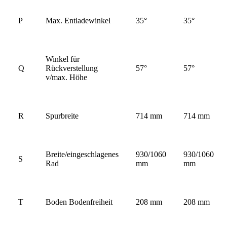
P
Max. Entladewinkel
35°
35°
Winkel für
Q
Rückverstellung
57°
57°
v/max. Höhe
R
Spurbreite
714 mm
714 mm
Breite/eingeschlagenes
930/1060
930/1060
S
Rad
mm
mm
T
Boden Bodenfreiheit
208 mm
208 mm