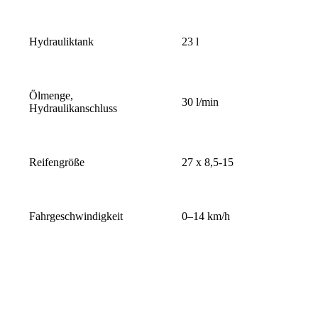
Hydrauliktank
23 l
Ölmenge,
30 l/min
Hydraulikanschluss
Reifengröße
27 x 8,5-15
Fahrgeschwindigkeit
0–14 km/h