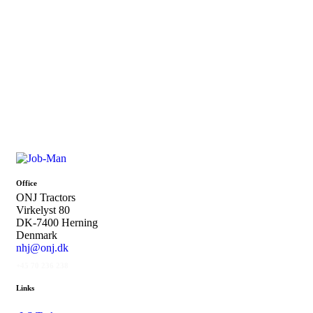
Office
ONJ Tractors
Virkelyst 80
DK-7400 Herning
Denmark
nhj@onj.dk
+45 70 236 238
Links