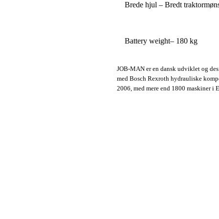
Brede hjul – Bredt traktormøn
Battery weight– 180 kg
JOB-MAN er en dansk udviklet og desig
med Bosch Rexroth hydrauliske kompo
2006, med mere end 1800 maskiner i 