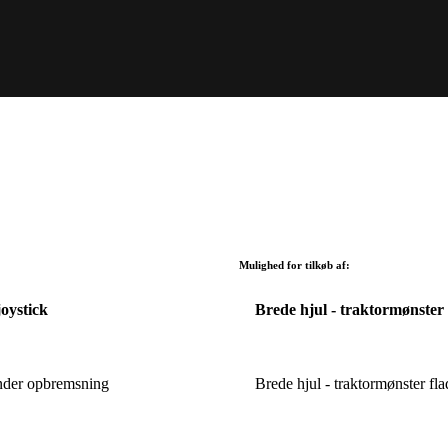
Mulighed for tilkøb af:
joystick
Brede hjul - traktormønster
under opbremsning
Brede hjul - traktormønster f