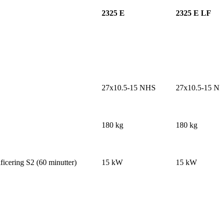
2325 E
2325 E LF
27x10.5-15 NHS
27x10.5-15 
180 kg
180 kg
ficering S2 (60 minutter)
15 kW
15 kW