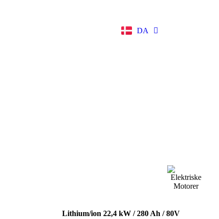
EN
DA
DE
Lithium/ion 22,4 kW / 280 Ah / 80V