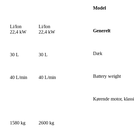
Model
Li/Ion
Li/Ion
Generelt
22,4 kW
22,4 kW
Dæk
30 L
30 L
Battery weight
40 L/min
40 L/min
Kørende motor, klassi
1580 kg
2600 kg