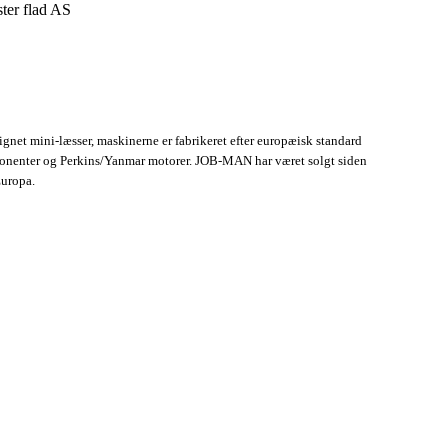
ster flad AS
net mini-læsser, maskinerne er fabrikeret efter europæisk standard
nenter og Perkins/Yanmar motorer. JOB-MAN har været solgt siden
Europa.